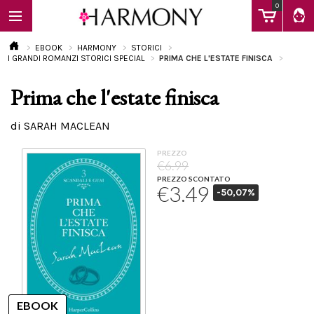
0
EBOOK
HARMONY
STORICI
I GRANDI ROMANZI STORICI SPECIAL
PRIMA CHE L'ESTATE FINISCA
Prima che l'estate finisca
EBOOK
di SARAH MACLEAN
LIBRI
PREZZO
€6.99
PREZZO SCONTATO
€3.49
-50,07%
Calendario
FAQ