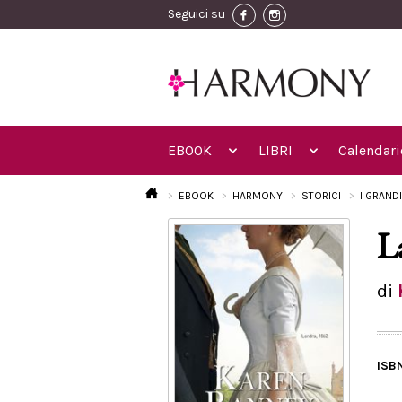
Seguici su
EBOOK
LIBRI
Calendari
EBOOK
HARMONY
STORICI
I GRAND
L
di
ISB