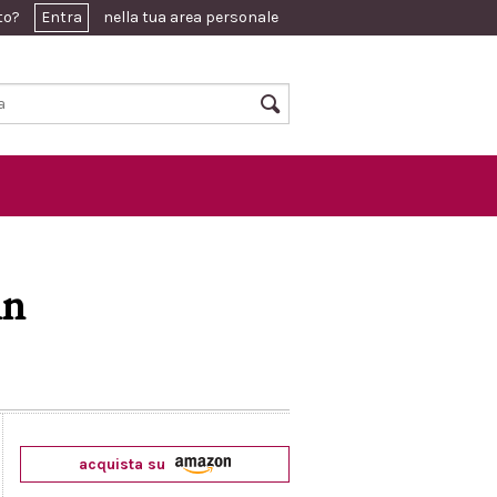
ato?
Entra
nella tua area personale
in
acquista su