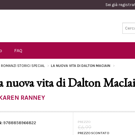
Sei già registr
o
FAQ
I ROMANZI STORICI SPECIAL
LA NUOVA VITA DI DALTON MACIAIN
a nuova vita di Dalton MacIa
KAREN RANNEY
PREZZO
N:
9788858966822
€6.99
PREZZO SCONTATO