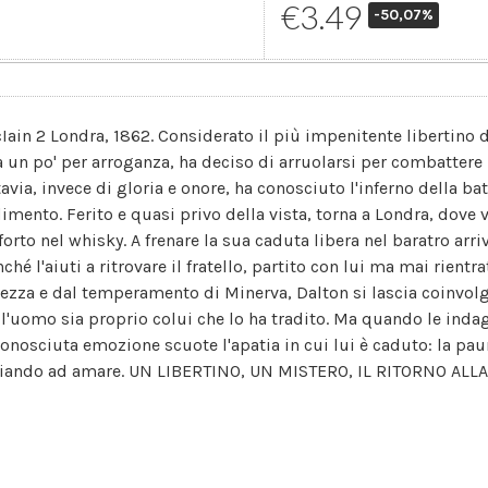
€3.49
-50,07%
Iain 2 Londra, 1862. Considerato il più impenitente libertino d
a un po' per arroganza, ha deciso di arruolarsi per combattere 
tavia, invece di gloria e onore, ha conosciuto l'inferno della b
dimento. Ferito e quasi privo della vista, torna a Londra, dove 
forto nel whisky. A frenare la sua caduta libera nel baratro arr
nché l'aiuti a ritrovare il fratello, partito con lui ma mai rientra
lezza e dal temperamento di Minerva, Dalton si lascia coinvolg
 l'uomo sia proprio colui che lo ha tradito. Ma quando le indag
conosciuta emozione scuote l'apatia in cui lui è caduto: la pau
ziando ad amare. UN LIBERTINO, UN MISTERO, IL RITORNO ALLA V