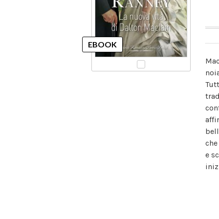
Mac
noi
Tut
tra
con
affi
bel
che
e s
ini