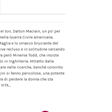
el ton, Dalton MacIain, un po' per
nella Guerra Civile americana.
attaglia e lo smacco bruciante del
vive recluso e in solitudine cercando
iva però Minerva Todd, che insiste
to in Inghilterra. Attratto dalla
ere nelle ricerche, benché convinto
ini si fanno pericolose, una potente
ra di perdere la donna che sta
ITA...