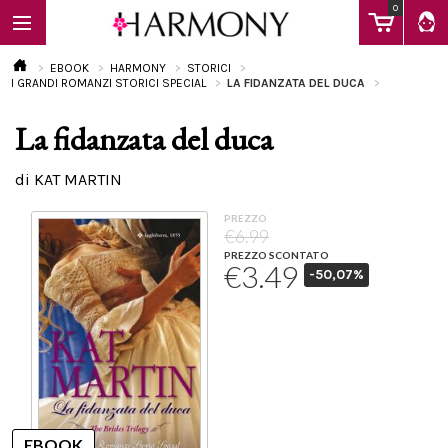
0
EBOOK
HARMONY
STORICI
I GRANDI ROMANZI STORICI SPECIAL
LA FIDANZATA DEL DUCA
La fidanzata del duca
EBOOK
di KAT MARTIN
LIBRI
PREZZO
€6.99
PREZZO SCONTATO
€3.49
-50,07%
Calendario
FAQ