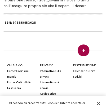
la passione cresce, i due giovani si ritrovano uniti
nell'inseguire proprio ciò che li separa: il denaro.
ISBN:
9788861836211
CHI SIAMO
PRIVACY
DISTRIBUZIONE
HarperCollins nel
Informativa sulla
Calendario uscite
mondo
privacy
Scrivici
HarperCollins Italia
Informativa sui
La squadra
cookie
Codice etico
Cliccando su “Accetta tutti i cookie”, l'utente accetta di
HarperCollins Italia S.p.A. Viale Monte Nero, 84 - 20135 Milano