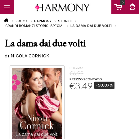
0
EBOOK
HARMONY
STORICI
I GRANDI ROMANZI STORICI SPECIAL
LA DAMA DAI DUE VOLTI
La dama dai due volti
EBOOK
di NICOLA CORNICK
LIBRI
PREZZO
€6.99
PREZZO SCONTATO
€3.49
-50,07%
Calendario
FAQ