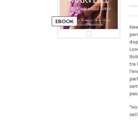
New
per
dop
Lon
Rob
tra
l'en
par
sem
pas
"Ho
nell