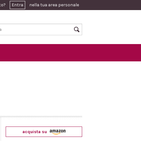
ato?
Entra
nella tua area personale
acquista su