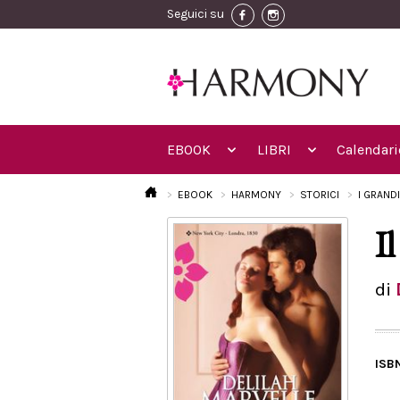
Seguici su
EBOOK
LIBRI
Calendari
EBOOK
HARMONY
STORICI
I GRAND
I
di
ISB