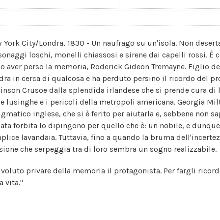
 York City/Londra, 1830 - Un naufrago su un'isola. Non deser
sonaggi loschi, monelli chiassosi e sirene dai capelli rossi. È c
o aver perso la memoria, Roderick Gideon Tremayne. Figlio de
dra in cerca di qualcosa e ha perduto persino il ricordo del p
inson Crusoe dalla splendida irlandese che si prende cura di 
 le lusinghe e i pericoli della metropoli americana. Georgia Mil
igmatico inglese, che si è ferito per aiutarla e, sebbene non sap
lata forbita lo dipingono per quello che è: un nobile, e dunque 
plice lavandaia. Tuttavia, fino a quando la bruma dell'incertez
sione che serpeggia tra di loro sembra un sogno realizzabile.
 voluto privare della memoria il protagonista. Per fargli rico
a vita."