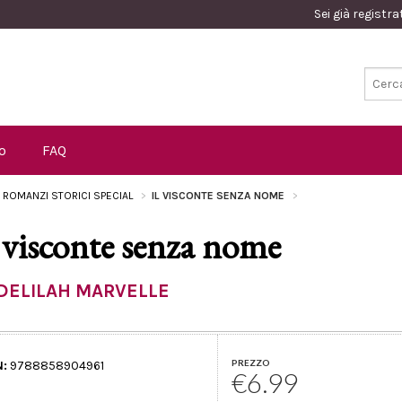
Sei già registr
o
FAQ
I ROMANZI STORICI SPECIAL
IL VISCONTE SENZA NOME
l visconte senza nome
DELILAH MARVELLE
PREZZO
N:
9788858904961
€6.99