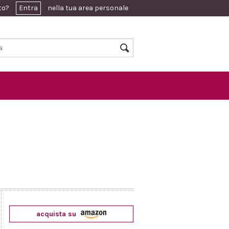
ato?
Entra
nella tua area personale
acquista su