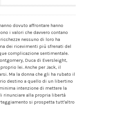
e hanno dovuto affrontare hanno
sono i valori che davvero contano
o ricchezze nessuno di loro ha
ima dei ricevimenti più sfrenati del
nque complicazione sentimentale.
Montgomery, Duca di Eversleight,
 proprio lei. Anche per Jack, il
si. Ma la donna che gli ha rubato il
rio destino a quello di un libertino
 minima intenzione di mettere la
i rinunciare alla propria libertà
orteggiamento si prospetta tutt'altro