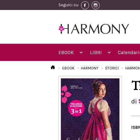
Seguici su
EBOOK
LIBRI
Calendari
EBOOK
HARMONY
STORICI
HARMON
T
di
ISB