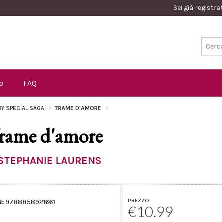
Sei già registr
o
FAQ
Y SPECIAL SAGA
TRAME D'AMORE
rame d'amore
STEPHANIE LAURENS
PREZZO
N:
9788858921661
€10.99