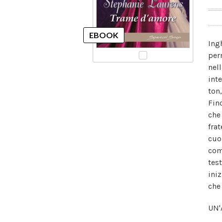
Ing
per
nel
inte
ton
Fin
che 
fra
cuo
com
tes
ini
che 
UN'