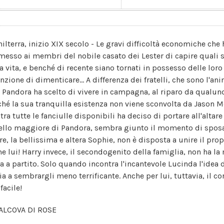
hilterra, inizio XIX secolo - Le gravi difficoltà economiche ch
messo ai membri del nobile casato dei Lester di capire quali 
la vita, e benché di recente siano tornati in possesso delle lor
nzione di dimenticare... A differenza dei fratelli, che sono l'an
, Pandora ha scelto di vivere in campagna, al riparo da qualu
ché la sua tranquilla esistenza non viene sconvolta da Jason 
tra tutte le fanciulle disponibili ha deciso di portare all'altare
tello maggiore di Pandora, sembra giunto il momento di sposar
re, la bellissima e altera Sophie, non è disposta a unire il prop
e lui! Harry invece, il secondogenito della famiglia, non ha la
ta a partito. Solo quando incontra l'incantevole Lucinda l'idea d
zia a sembrargli meno terrificante. Anche per lui, tuttavia, il c
facile!
ALCOVA DI ROSE