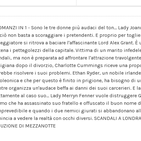
OMANZI IN 1 - Sono le tre donne più audaci del ton... Lady Joan
ciò non basta a scoraggiare i pretendenti. E proprio per toglie
teggiatore si ritrova a baciare l'affascinante Lord Alex Grant. 
tena i pettegolezzi della capitale. Vittima di un marito infedel
ndali, ma non è preparata ad affrontare l'attrazione travolgente
tigiana dopo il divorzio, Charlotte Cummings riceve una prop
rebbe risolvere i suoi problemi. Ethan Ryder, un nobile irland
oleonica e che per questo è finito in prigione, ha bisogno di 
tre organizza un'audace beffa ai danni dei suoi carcerieri. E la
ttamente al caso suo... Lady Merryn Fenner vuole distruggere G
omo che ha assassinato suo fratello e offuscato il buon nome d
mprevedibile e quando i due nemici giurati si abbandonano al
incia a vedere la realtà con occhi diversi. SCANDALI A LOND
UZIONE DI MEZZANOTTE