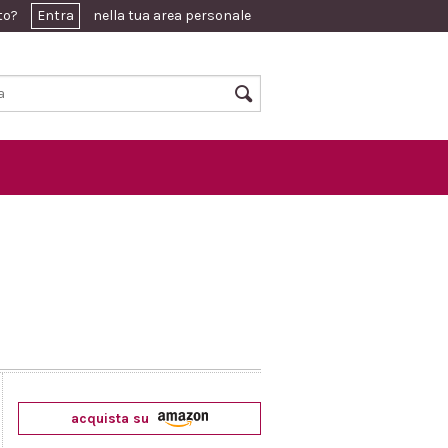
ato?
Entra
nella tua area personale
acquista su