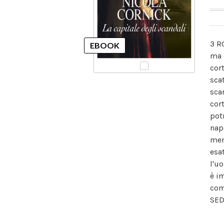
3 R
ma 
cor
sca
sca
cor
pot
nap
men
esa
l'u
è i
com
SED