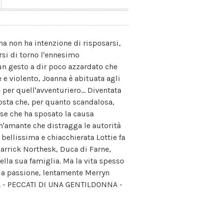
na non ha intenzione di risposarsi,
rsi di torno l'ennesimo
È un gesto a dir poco azzardato che
e e violento, Joanna è abituata agli
 per quell'avventuriero... Diventata
osta che, per quanto scandalosa,
ese che ha sposato la causa
un'amante che distragga le autorità
 bellissima e chiacchierata Lottie fa
arrick Northesk, Duca di Farne,
ella sua famiglia. Ma la vita spesso
la passione, lentamente Merryn
RA - PECCATI DI UNA GENTILDONNA -