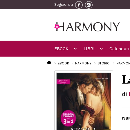
Seguici su
EBOOK
LIBRI
Calendari
EBOOK
HARMONY
STORICI
HARMON
L
di
ISB