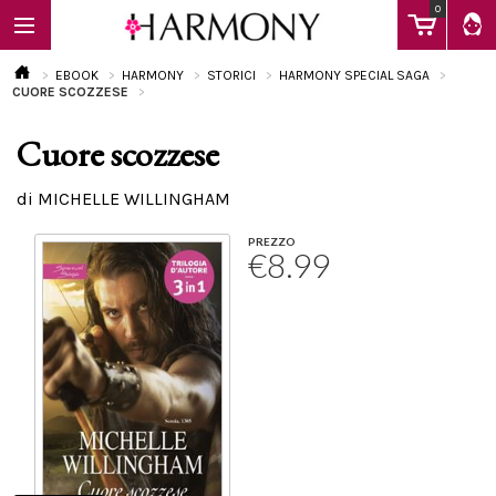
0
EBOOK
HARMONY
STORICI
HARMONY SPECIAL SAGA
CUORE SCOZZESE
Cuore scozzese
EBOOK
di MICHELLE WILLINGHAM
LIBRI
PREZZO
€8.99
Calendario
FAQ