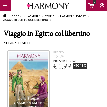
0
EBOOK
HARMONY
STORICI
HARMONY HISTORY
VIAGGIO IN EGITTO COL LIBERTINO
Viaggio in Egitto col libertino
EBOOK
di LARA TEMPLE
LIBRI
PREZZO
€3.99
PREZZO SCONTATO
€1.99
-50,13%
Calendario
FAQ