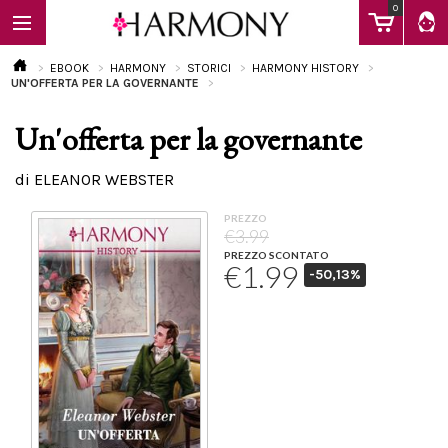
0
EBOOK
HARMONY
STORICI
HARMONY HISTORY
UN'OFFERTA PER LA GOVERNANTE
Un'offerta per la governante
EBOOK
di ELEANOR WEBSTER
LIBRI
PREZZO
€3.99
PREZZO SCONTATO
€1.99
-50,13%
Calendario
FAQ