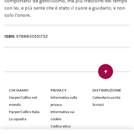
comportarsi da gentiluomo, ma più trascorre del tempo
con lei, e più sente che è stato il cuore a guidarlo, e non
solo l'onore.
ISBN:
9788830551732
CHI SIAMO
PRIVACY
DISTRIBUZIONE
HarperCollins nel
Informativa sulla
Calendario uscite
mondo
privacy
Scrivici
HarperCollins Italia
Informativa sui
La squadra
cookie
Codice etico