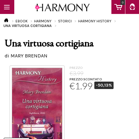
0
EBOOK
HARMONY
STORICI
HARMONY HISTORY
UNA VIRTUOSA CORTIGIANA
Una virtuosa cortigiana
EBOOK
di MARY BRENDAN
LIBRI
PREZZO
€3.99
PREZZO SCONTATO
€1.99
-50,13%
Calendario
FAQ