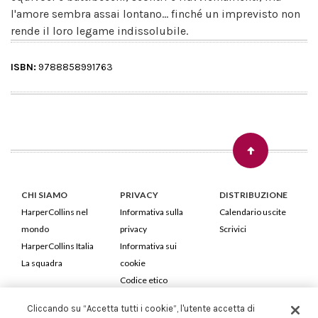
l'amore sembra assai lontano... finché un imprevisto non
rende il loro legame indissolubile.
ISBN:
9788858991763
CHI SIAMO
PRIVACY
DISTRIBUZIONE
HarperCollins nel
Informativa sulla
Calendario uscite
mondo
privacy
Scrivici
HarperCollins Italia
Informativa sui
La squadra
cookie
Codice etico
Cliccando su “Accetta tutti i cookie”, l'utente accetta di
HarperCollins Italia S.p.A. Viale Monte Nero, 84 - 20135 Milano