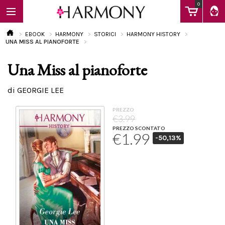
0
EBOOK
HARMONY
STORICI
HARMONY HISTORY
UNA MISS AL PIANOFORTE
Una Miss al pianoforte
EBOOK
di GEORGIE LEE
LIBRI
PREZZO
€3.99
PREZZO SCONTATO
€1.99
-50,13%
Calendario
FAQ