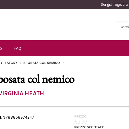
Sei già registr
o
FAQ
Y HISTORY
SPOSATA COL NEMICO
posata col nemico
VIRGINIA HEATH
PREZZO
N:
9788858974247
€3.99
PREZZO SCONTATO