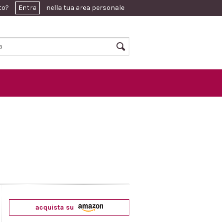
ato?
Entra
nella tua area personale
acquista su