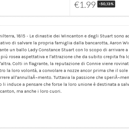
€1.99
-50,13%
hilterra, 1815 - Le dinastie dei Wincanton e degli Stuart sono 
tativo di salvare la propria famiglia dalla bancarotta, Aaron W
ante un ballo Lady Constance Stuart con lo scopo di arrivare a s
più rosea aspettativa e l'attrazione che da subito crepita fra lo
'altra. Colti in flagrante, la reputazione di Connie viene rovinat
tro la loro volontà, a convolare a nozze ancor prima che il sol
orrere all'annullaÂ¬mento. Tuttavia la passione che speriÂ¬men
to li induce a pensare che forse la loro unione è destinata a sal
canton, ma anche i loro cuori.