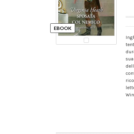
Ing
ten
dur
sua 
dell
con
ric
let
Win