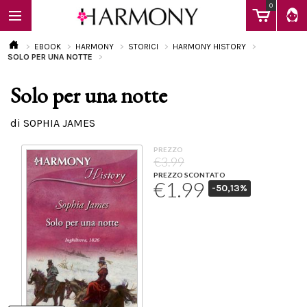
0
EBOOK
HARMONY
STORICI
HARMONY HISTORY
SOLO PER UNA NOTTE
Solo per una notte
EBOOK
di SOPHIA JAMES
LIBRI
PREZZO
€3.99
PREZZO SCONTATO
€1.99
-50,13%
Calendario
FAQ