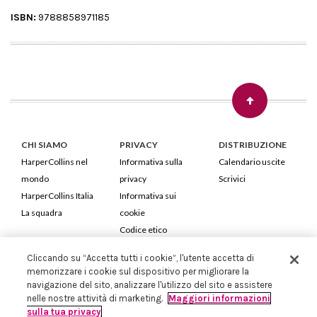
ISBN:
9788858971185
CHI SIAMO
PRIVACY
DISTRIBUZIONE
HarperCollins nel
Informativa sulla
Calendario uscite
mondo
privacy
Scrivici
HarperCollins Italia
Informativa sui
La squadra
cookie
Codice etico
Cliccando su “Accetta tutti i cookie”, l'utente accetta di
HarperCollins Italia S.p.A. Viale Monte Nero, 84 - 20135 Milano
memorizzare i cookie sul dispositivo per migliorare la
Cod. Fiscale e P.IVA 05946780151 - Capitale Sociale 258.250 €
navigazione del sito, analizzare l'utilizzo del sito e assistere
Iscritta in Milano al Registro delle imprese nr.198004 e REA nr.1051898
nelle nostre attività di marketing.
Maggiori informazioni
sulla tua privacy