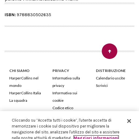
ISBN:
9788830502635
CHI SIAMO
PRIVACY
DISTRIBUZIONE
HarperCollins nel
Informativa sulla
Calendario uscite
mondo
privacy
Scrivici
HarperCollins Italia
Informativa sui
La squadra
cookie
Codice etico
Cliccando su “Accetta tutti i cookie”, l'utente accetta di
HarperCollins Italia S.p.A. Viale Monte Nero, 84 - 20135 Milano
memorizzare i cookie sul dispositivo per migliorare la
Cod. Fiscale e P.IVA 05946780151 - Capitale Sociale 258.250 €
navigazione del sito, analizzare l'utilizzo del sito e assistere
Iscritta in Milano al Registro delle imprese nr.198004 e REA nr.1051898
nelle nostre attività di marketing.
Maggiori informazioni