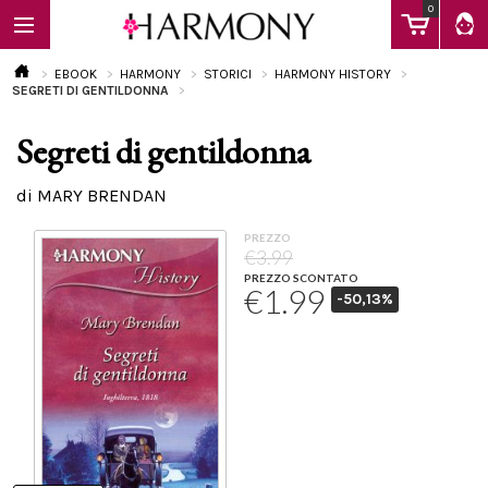
0
EBOOK
HARMONY
STORICI
HARMONY HISTORY
SEGRETI DI GENTILDONNA
Segreti di gentildonna
EBOOK
di MARY BRENDAN
LIBRI
PREZZO
€3.99
PREZZO SCONTATO
€1.99
-50,13%
Calendario
FAQ