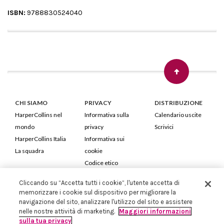
ISBN:
9788830524040
CHI SIAMO
PRIVACY
DISTRIBUZIONE
HarperCollins nel
Informativa sulla
Calendario uscite
mondo
privacy
Scrivici
HarperCollins Italia
Informativa sui
La squadra
cookie
Codice etico
Cliccando su “Accetta tutti i cookie”, l'utente accetta di
HarperCollins Italia S.p.A. Viale Monte Nero, 84 - 20135 Milano
memorizzare i cookie sul dispositivo per migliorare la
Cod. Fiscale e P.IVA 05946780151 - Capitale Sociale 258.250 €
navigazione del sito, analizzare l'utilizzo del sito e assistere
Iscritta in Milano al Registro delle imprese nr.198004 e REA nr.1051898
nelle nostre attività di marketing.
Maggiori informazioni
sulla tua privacy