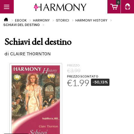
0
EBOOK
HARMONY
STORICI
HARMONY HISTORY
SCHIAVI DEL DESTINO
Schiavi del destino
EBOOK
di CLAIRE THORNTON
LIBRI
PREZZO
€3.99
PREZZO SCONTATO
€1.99
-50,13%
Calendario
FAQ