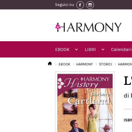
Seguici su
EBOOK
LIBRI
Calendari
EBOOK
HARMONY
STORICI
HARMON
L
di
ISB