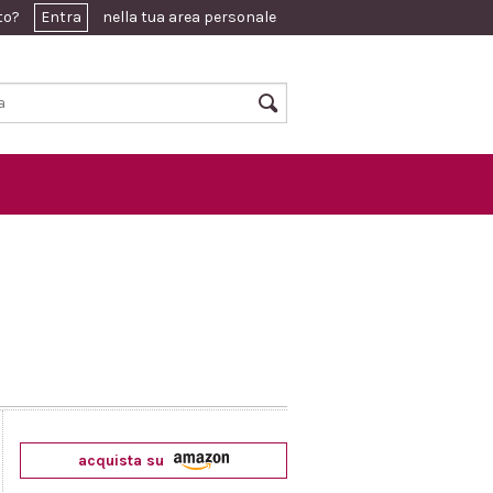
ato?
Entra
nella tua area personale
acquista su