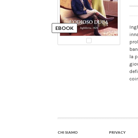
Ing
inn
pro
ban
la 
gio
defi
coi
CHI SIAMO
PRIVACY