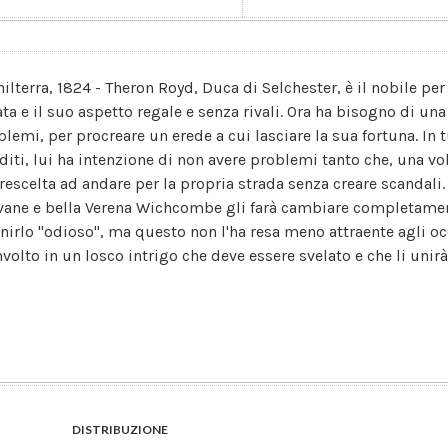
hilterra, 1824 - Theron Royd, Duca di Selchester, è il nobile pe
ata e il suo aspetto regale e senza rivali. Ora ha bisogno di una
blemi, per procreare un erede a cui lasciare la sua fortuna. In
diti, lui ha intenzione di non avere problemi tanto che, una v
prescelta ad andare per la propria strada senza creare scandali
vane e bella Verena Wichcombe gli farà cambiare completamente
nirlo "odioso", ma questo non l'ha resa meno attraente agli occh
nvolto in un losco intrigo che deve essere svelato e che li unirà
DISTRIBUZIONE