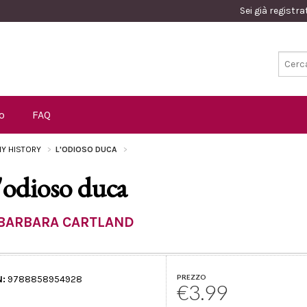
Sei già registr
o
FAQ
Y HISTORY
L'ODIOSO DUCA
'odioso duca
BARBARA CARTLAND
PREZZO
N:
9788858954928
€3.99