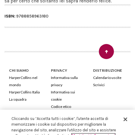
sa per certo che soltanto lei saprà renderlo felice.
ISBN:
9788858963180
CHI SIAMO
PRIVACY
DISTRIBUZIONE
HarperCollins nel
Informativa sulla
Calendario uscite
mondo
privacy
Scrivici
HarperCollins Italia
Informativa sui
La squadra
cookie
Codice etico
Cliccando su “Accetta tutti i cookie”, l'utente accetta di
HarperCollins Italia S.p.A. Viale Monte Nero, 84 - 20135 Milano
memorizzare i cookie sul dispositivo per migliorare la
Cod. Fiscale e P.IVA 05946780151 - Capitale Sociale 258.250 €
navigazione del sito, analizzare l'utilizzo del sito e assistere