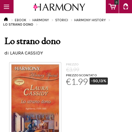
0
EBOOK
HARMONY
STORICI
HARMONY HISTORY
LO STRANO DONO
Lo strano dono
EBOOK
di LAURA CASSIDY
LIBRI
PREZZO
€3.99
PREZZO SCONTATO
€1.99
-50,13%
Calendario
FAQ