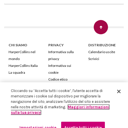
CHI SIAMO
PRIVACY
DISTRIBUZIONE
HarperCollins nel
Informativa sulla
Calendario uscite
mondo
privacy
Scrivici
HarperCollins Italia
Informativa sui
La squadra
cookie
Codice etico
Cliccando su “Accetta tutti i cookie”, l'utente accetta di
HarperCollins Italia S.p.A. Viale Monte Nero, 84 - 20135 Milano
memorizzare i cookie sul dispositivo per migliorare la
Cod. Fiscale e P.IVA 05946780151 - Capitale Sociale 258.250 €
navigazione del sito, analizzare l'utilizzo del sito e assistere
Iscritta in Milano al Registro delle imprese nr.198004 e REA nr.1051898
nelle nostre attività di marketing.
Maggiori informazioni
sulla tua privacy
Impostazioni cookie
Accetta tutti i cookie