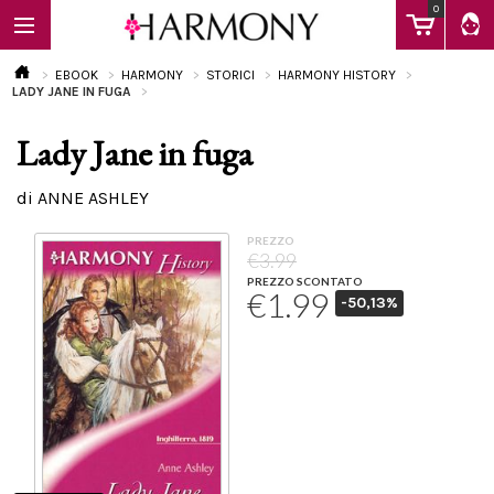
0
EBOOK
HARMONY
STORICI
HARMONY HISTORY
LADY JANE IN FUGA
Lady Jane in fuga
EBOOK
di ANNE ASHLEY
LIBRI
PREZZO
€3.99
PREZZO SCONTATO
€1.99
-50,13%
Calendario
FAQ