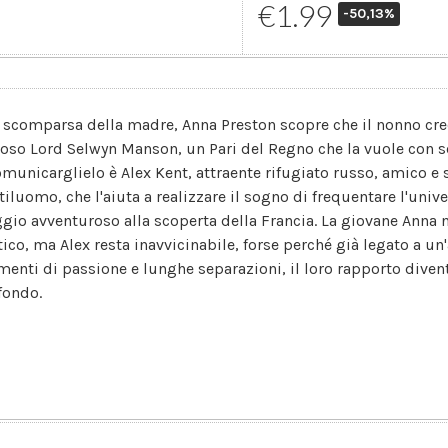
€1.99
-50,13%
a scomparsa della madre, Anna Preston scopre che il nonno cred
oso Lord Selwyn Manson, un Pari del Regno che la vuole con sé
omunicarglielo è Alex Kent, attraente rifugiato russo, amico e s
tiluomo, che l'aiuta a realizzare il sogno di frequentare l'unive
ggio avventuroso alla scoperta della Francia. La giovane Anna n
ico, ma Alex resta inavvicinabile, forse perché già legato a un'a
enti di passione e lunghe separazioni, il loro rapporto dive
fondo.