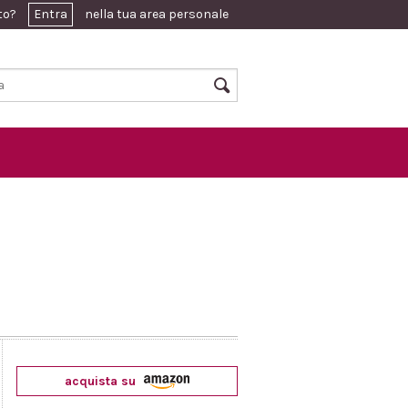
ato?
Entra
nella tua area personale
acquista su