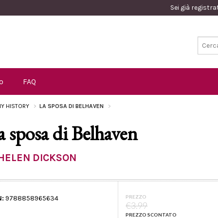
Sei già registr
o
FAQ
Y HISTORY
LA SPOSA DI BELHAVEN
a sposa di Belhaven
HELEN DICKSON
PREZZO
N:
9788858965634
€3.99
PREZZO SCONTATO