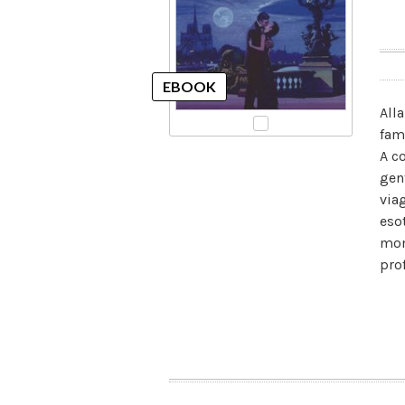
All
fam
A c
gen
via
esot
mom
pro