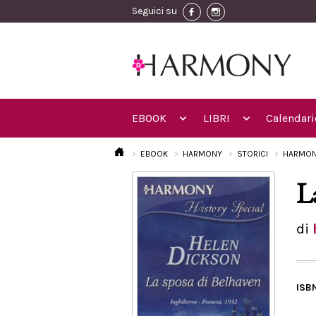
Seguici su
EBOOK
LIBRI
Calendari
EBOOK
HARMONY
STORICI
HARMON
L
di
ISB