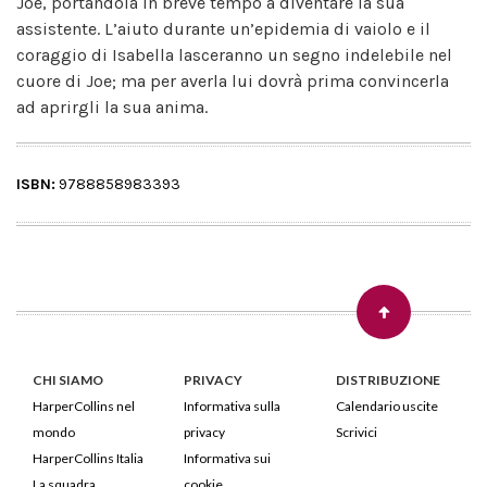
Joe, portandola in breve tempo a diventare la sua
assistente. L’aiuto durante un’epidemia di vaiolo e il
coraggio di Isabella lasceranno un segno indelebile nel
cuore di Joe; ma per averla lui dovrà prima convincerla
ad aprirgli la sua anima.
ISBN:
9788858983393
CHI SIAMO
PRIVACY
DISTRIBUZIONE
HarperCollins nel
Informativa sulla
Calendario uscite
mondo
privacy
Scrivici
HarperCollins Italia
Informativa sui
La squadra
cookie