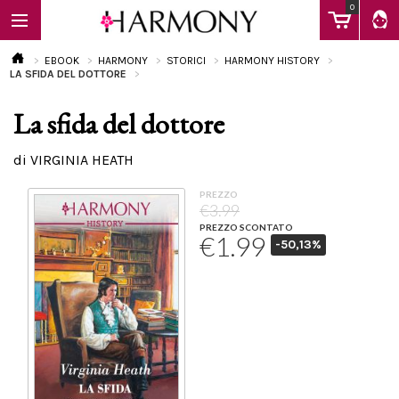
0
EBOOK
HARMONY
STORICI
HARMONY HISTORY
LA SFIDA DEL DOTTORE
La sfida del dottore
EBOOK
di VIRGINIA HEATH
LIBRI
PREZZO
€3.99
PREZZO SCONTATO
€1.99
-50,13%
Calendario
FAQ