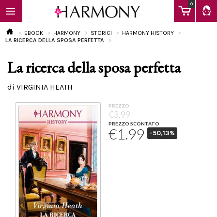
0
EBOOK
HARMONY
STORICI
HARMONY HISTORY
LA RICERCA DELLA SPOSA PERFETTA
La ricerca della sposa perfetta
EBOOK
di VIRGINIA HEATH
LIBRI
PREZZO
€3.99
PREZZO SCONTATO
€1.99
-50,13%
Calendario
FAQ