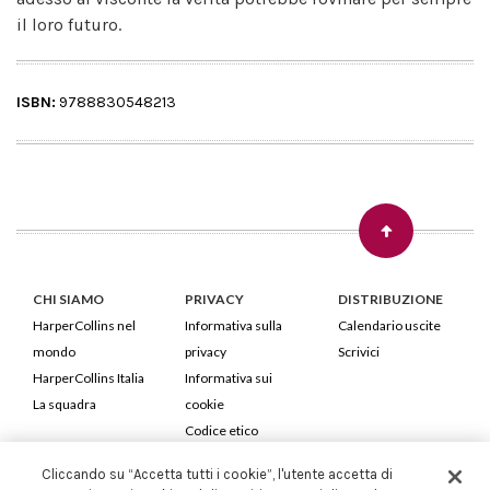
il loro futuro.
ISBN:
9788830548213
CHI SIAMO
PRIVACY
DISTRIBUZIONE
HarperCollins nel
Informativa sulla
Calendario uscite
mondo
privacy
Scrivici
HarperCollins Italia
Informativa sui
La squadra
cookie
Codice etico
Cliccando su “Accetta tutti i cookie”, l'utente accetta di
HarperCollins Italia S.p.A. Viale Monte Nero, 84 - 20135 Milano