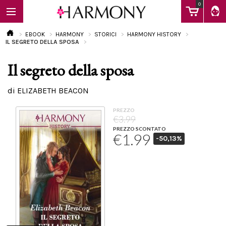
0
EBOOK
HARMONY
STORICI
HARMONY HISTORY
IL SEGRETO DELLA SPOSA
Il segreto della sposa
EBOOK
di ELIZABETH BEACON
LIBRI
PREZZO
€3.99
PREZZO SCONTATO
€1.99
-50,13%
Calendario
FAQ