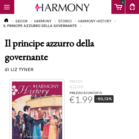
0
EBOOK
HARMONY
STORICI
HARMONY HISTORY
IL PRINCIPE AZZURRO DELLA GOVERNANTE
Il principe azzurro della
EBOOK
governante
LIBRI
di LIZ TYNER
PREZZO
Calendario
€3.99
PREZZO SCONTATO
€1.99
-50,13%
FAQ