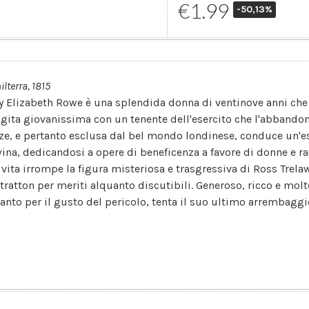
€1.99
-50,13%
ilterra, 1815
y Elizabeth Rowe è una splendida donna di ventinove anni che 
gita giovanissima con un tenente dell'esercito che l'abbandon
ze, e pertanto esclusa dal bel mondo londinese, conduce un'es
ina, dedicandosi a opere di beneficenza a favore di donne e rag
 vita irrompe la figura misteriosa e trasgressiva di Ross Trel
Stratton per meriti alquanto discutibili. Generoso, ricco e mol
tanto per il gusto del pericolo, tenta il suo ultimo arrembaggio