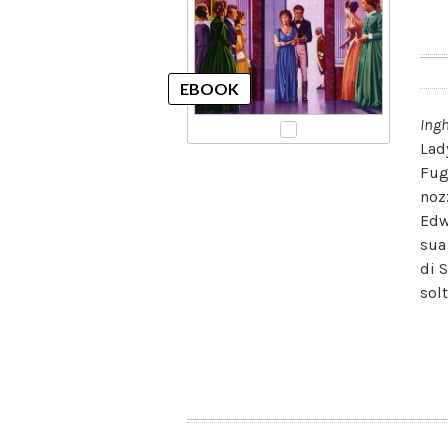
Ingh
Lad
Fug
noz
Edw
sua
di 
sol