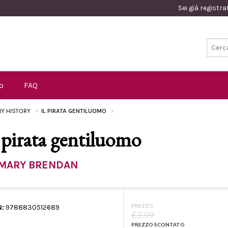
Sei già registr
o
FAQ
Y HISTORY
IL PIRATA GENTILUOMO
l pirata gentiluomo
MARY BRENDAN
PREZZO
N:
9788830512689
€3.99
PREZZO SCONTATO