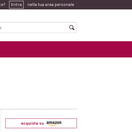
ato?
Entra
nella tua area personale
acquista su