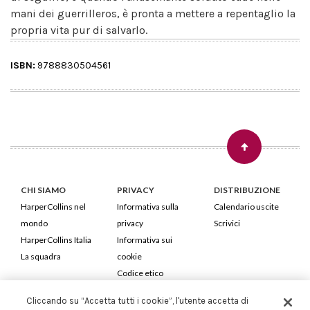
mani dei guerrilleros, è pronta a mettere a repentaglio la
propria vita pur di salvarlo.
ISBN:
9788830504561
CHI SIAMO
PRIVACY
DISTRIBUZIONE
HarperCollins nel
Informativa sulla
Calendario uscite
mondo
privacy
Scrivici
HarperCollins Italia
Informativa sui
La squadra
cookie
Codice etico
Cliccando su “Accetta tutti i cookie”, l'utente accetta di
HarperCollins Italia S.p.A. Viale Monte Nero, 84 - 20135 Milano