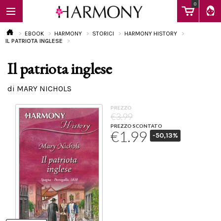
0
EBOOK
HARMONY
STORICI
HARMONY HISTORY
IL PATRIOTA INGLESE
Il patriota inglese
EBOOK
di MARY NICHOLS
LIBRI
PREZZO
€3.99
PREZZO SCONTATO
€1.99
-50,13%
Calendario
FAQ