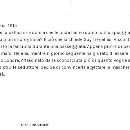
zia, 1815
 è la bellissima donna che le onde hanno spinto sulla spiaggia
si o un'imbrogliona? È ciò che si chiede Guy Tregellas, Viscont
vato la fanciulla durante una passeggiata. Appena prima di perde
amarsi Helena, mentre il giorno seguente ha giurato di esser
so Londra. Affascinato dalla sconosciuta più di quanto voglia
sistibile seduttore, decide di convincerla a gettare la maschera 
tà.
DISTRIBUZIONE