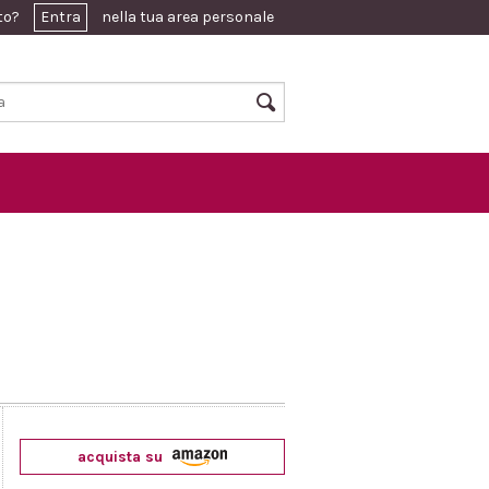
ato?
Entra
nella tua area personale
acquista su