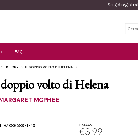
Sei già registr
o
FAQ
Y HISTORY
IL DOPPIO VOLTO DI HELENA
l doppio volto di Helena
MARGARET MCPHEE
PREZZO
N:
9788858991749
€3.99