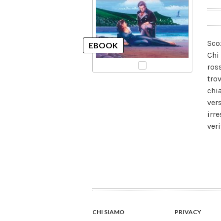
Sco
Chi
ros
tro
chi
ver
irre
veri
CHI SIAMO
PRIVACY