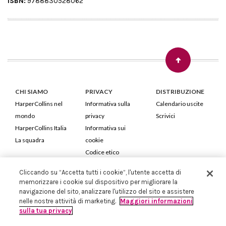
ISBN:
9788830528062
CHI SIAMO
PRIVACY
DISTRIBUZIONE
HarperCollins nel
Informativa sulla
Calendario uscite
mondo
privacy
Scrivici
HarperCollins Italia
Informativa sui
La squadra
cookie
Codice etico
Cliccando su “Accetta tutti i cookie”, l'utente accetta di
HarperCollins Italia S.p.A. Viale Monte Nero, 84 - 20135 Milano
memorizzare i cookie sul dispositivo per migliorare la
Cod. Fiscale e P.IVA 05946780151 - Capitale Sociale 258.250 €
navigazione del sito, analizzare l'utilizzo del sito e assistere
Iscritta in Milano al Registro delle imprese nr.198004 e REA nr.1051898
nelle nostre attività di marketing.
Maggiori informazioni
sulla tua privacy