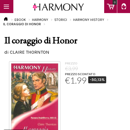
0
EBOOK
HARMONY
STORICI
HARMONY HISTORY
IL CORAGGIO DI HONOR
Il coraggio di Honor
EBOOK
di CLAIRE THORNTON
LIBRI
PREZZO
€3.99
PREZZO SCONTATO
€1.99
-50,13%
Calendario
FAQ