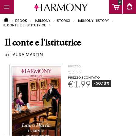
0
EBOOK
HARMONY
STORICI
HARMONY HISTORY
IL CONTE E L'ISTITUTRICE
Il conte e l'istitutrice
EBOOK
di LAURA MARTIN
LIBRI
PREZZO
€3.99
PREZZO SCONTATO
€1.99
-50,13%
Calendario
FAQ