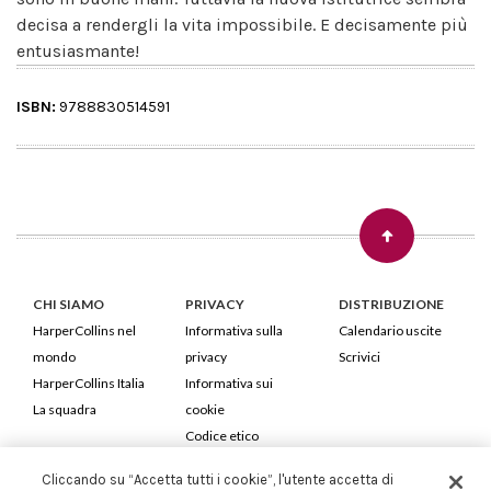
decisa a rendergli la vita impossibile. E decisamente più
entusiasmante!
ISBN:
9788830514591
CHI SIAMO
PRIVACY
DISTRIBUZIONE
HarperCollins nel
Informativa sulla
Calendario uscite
mondo
privacy
Scrivici
HarperCollins Italia
Informativa sui
La squadra
cookie
Codice etico
Cliccando su “Accetta tutti i cookie”, l'utente accetta di
HarperCollins Italia S.p.A. Viale Monte Nero, 84 - 20135 Milano