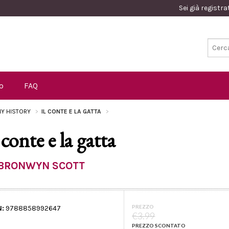
Sei già registr
o
FAQ
Y HISTORY
IL CONTE E LA GATTA
 conte e la gatta
BRONWYN SCOTT
PREZZO
N:
9788858992647
€3.99
PREZZO SCONTATO