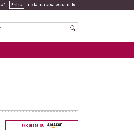
ato?
Entra
nella tua area personale
acquista su