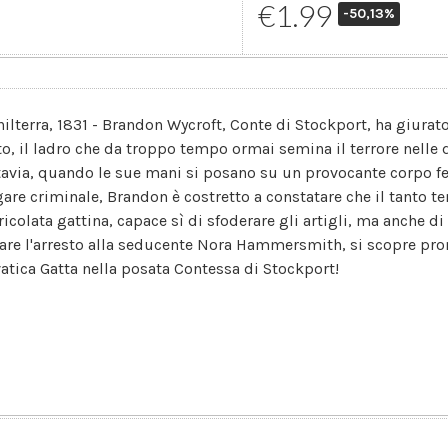
€1.99
-50,13%
hilterra, 1831 - Brandon Wycroft, Conte di Stockport, ha giurat
to, il ladro che da troppo tempo ormai semina il terrore nelle 
tavia, quando le sue mani si posano su un provocante corpo f
gare criminale, Brandon è costretto a constatare che il tanto t
icolata gattina, capace sì di sfoderare gli artigli, ma anche di 
tare l'arresto alla seducente Nora Hammersmith, si scopre pron
vatica Gatta nella posata Contessa di Stockport!