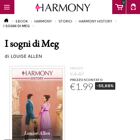
0
EBOOK
HARMONY
STORICI
HARMONY HISTORY
I SOGNI DI MEG
I sogni di Meg
EBOOK
di LOUISE ALLEN
LIBRI
PREZZO
€4.49
PREZZO SCONTATO
€1.99
-55,68%
Calendario
FAQ