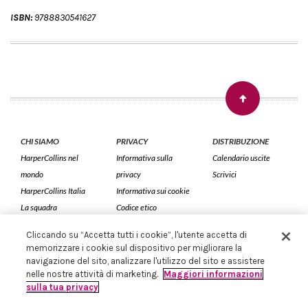
ISBN:
9788830541627
CHI SIAMO
PRIVACY
DISTRIBUZIONE
HarperCollins nel
Informativa sulla
Calendario uscite
mondo
privacy
Scrivici
HarperCollins Italia
Informativa sui cookie
La squadra
Codice etico
Cliccando su “Accetta tutti i cookie”, l'utente accetta di
HarperCollins Italia S.p.A. Viale Monte Nero, 84 - 20135 Milano
memorizzare i cookie sul dispositivo per migliorare la
Cod. Fiscale e P.IVA 05946780151 - Capitale Sociale 258.250 €
navigazione del sito, analizzare l'utilizzo del sito e assistere
Iscritta in Milano al Registro delle imprese nr.198004 e REA nr.1051898
nelle nostre attività di marketing.
Maggiori informazioni
sulla tua privacy