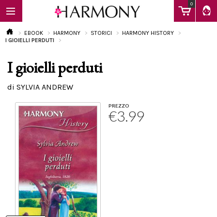
0
EBOOK
HARMONY
STORICI
HARMONY HISTORY
I GIOIELLI PERDUTI
I gioielli perduti
EBOOK
di SYLVIA ANDREW
LIBRI
PREZZO
€3.99
Calendario
FAQ