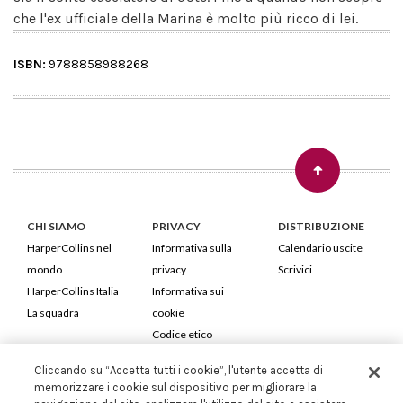
che l'ex ufficiale della Marina è molto più ricco di lei.
ISBN:
9788858988268
CHI SIAMO
PRIVACY
DISTRIBUZIONE
HarperCollins nel
Informativa sulla
Calendario uscite
mondo
privacy
Scrivici
HarperCollins Italia
Informativa sui
La squadra
cookie
Codice etico
Cliccando su “Accetta tutti i cookie”, l'utente accetta di
HarperCollins Italia S.p.A. Viale Monte Nero, 84 - 20135 Milano
memorizzare i cookie sul dispositivo per migliorare la
Cod. Fiscale e P.IVA 05946780151 - Capitale Sociale 258.250 €