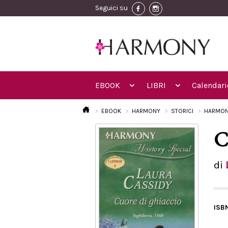
Seguici su
EBOOK
LIBRI
Calendari
EBOOK
HARMONY
STORICI
HARMON
C
di
ISB