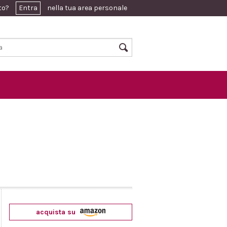
ato?
Entra
nella tua area personale
acquista su