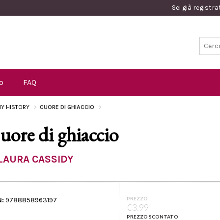
Sei già registr
o
FAQ
Y HISTORY
CUORE DI GHIACCIO
uore di ghiaccio
LAURA CASSIDY
PREZZO
N:
9788858963197
€3.99
PREZZO SCONTATO