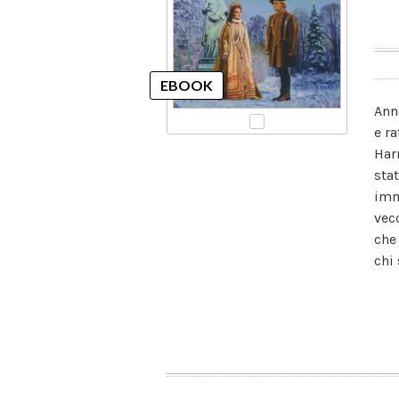
Ann
e r
Har
sta
imm
vec
che
chi