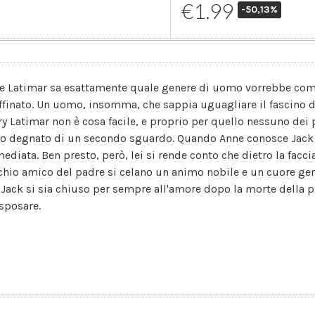
€1.99
-50,13%
e Latimar sa esattamente quale genere di uomo vorrebbe come
affinato. Un uomo, insomma, che sappia uguagliare il fascino
ry Latimar non è cosa facile, e proprio per quello nessuno dei
to degnato di un secondo sguardo. Quando Anne conosce Jack Ha
ediata. Ben presto, però, lei si rende conto che dietro la facci
chio amico del padre si celano un animo nobile e un cuore gen
 Jack si sia chiuso per sempre all'amore dopo la morte della 
 sposare.