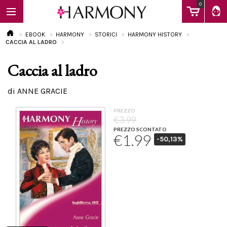
0
EBOOK
HARMONY
STORICI
HARMONY HISTORY
CACCIA AL LADRO
Caccia al ladro
EBOOK
di ANNE GRACIE
LIBRI
PREZZO
€3.99
PREZZO SCONTATO
€1.99
-50,13%
Calendario
FAQ