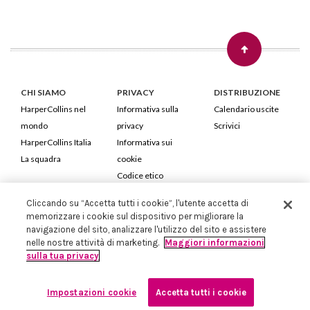
CHI SIAMO
PRIVACY
DISTRIBUZIONE
HarperCollins nel
Informativa sulla
Calendario uscite
mondo
privacy
Scrivici
HarperCollins Italia
Informativa sui
La squadra
cookie
Codice etico
Cliccando su “Accetta tutti i cookie”, l'utente accetta di
HarperCollins Italia S.p.A. Viale Monte Nero, 84 - 20135 Milano
memorizzare i cookie sul dispositivo per migliorare la
Cod. Fiscale e P.IVA 05946780151 - Capitale Sociale 258.250 €
navigazione del sito, analizzare l'utilizzo del sito e assistere
Iscritta in Milano al Registro delle imprese nr.198004 e REA nr.1051898
nelle nostre attività di marketing.
Maggiori informazioni
sulla tua privacy
Impostazioni cookie
Accetta tutti i cookie