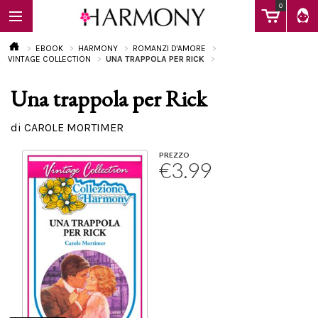
0
EBOOK
HARMONY
ROMANZI D'AMORE
VINTAGE COLLECTION
UNA TRAPPOLA PER RICK
Una trappola per Rick
EBOOK
di CAROLE MORTIMER
LIBRI
PREZZO
€3.99
Calendario
FAQ