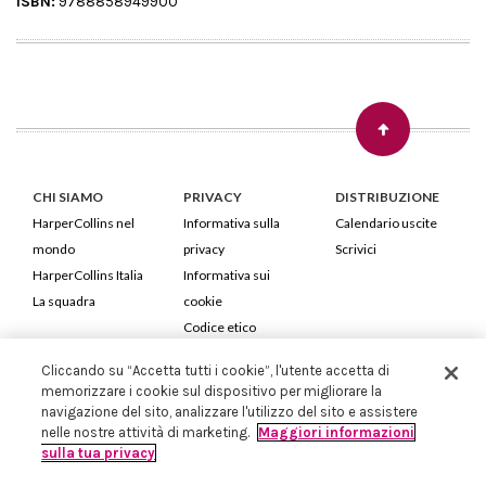
ISBN:
9788858949900
CHI SIAMO
PRIVACY
DISTRIBUZIONE
HarperCollins nel
Informativa sulla
Calendario uscite
mondo
privacy
Scrivici
HarperCollins Italia
Informativa sui
La squadra
cookie
Codice etico
Cliccando su “Accetta tutti i cookie”, l'utente accetta di
HarperCollins Italia S.p.A. Viale Monte Nero, 84 - 20135 Milano
memorizzare i cookie sul dispositivo per migliorare la
Cod. Fiscale e P.IVA 05946780151 - Capitale Sociale 258.250 €
navigazione del sito, analizzare l'utilizzo del sito e assistere
Iscritta in Milano al Registro delle imprese nr.198004 e REA nr.1051898
nelle nostre attività di marketing.
Maggiori informazioni
sulla tua privacy