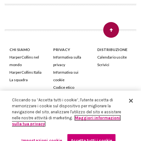
CHI SIAMO
PRIVACY
DISTRIBUZIONE
HarperCollins nel
Informativa sulla
Calendario uscite
mondo
privacy
Scrivici
HarperCollins Italia
Informativa sui
La squadra
cookie
Codice etico
Cliccando su “Accetta tutti i cookie”, l'utente accetta di
HarperCollins Italia S.p.A. Viale Monte Nero, 84 - 20135 Milano
memorizzare i cookie sul dispositivo per migliorare la
Cod. Fiscale e P.IVA 05946780151 - Capitale Sociale 258.250 €
navigazione del sito, analizzare l'utilizzo del sito e assistere
Iscritta in Milano al Registro delle imprese nr.198004 e REA nr.1051898
nelle nostre attività di marketing.
Maggiori informazioni
sulla tua privacy
Impostazioni cookie
Accetta tutti i cookie