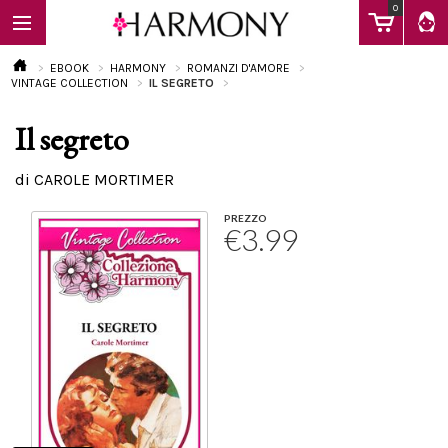
0
EBOOK
HARMONY
ROMANZI D'AMORE
VINTAGE COLLECTION
IL SEGRETO
Il segreto
EBOOK
di CAROLE MORTIMER
LIBRI
PREZZO
€3.99
Calendario
FAQ