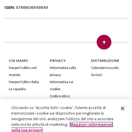
ISBN:
9788858949849
CHI SIAMO
PRIVACY
DISTRIBUZIONE
HarperCollins nel
Informativa sulla
Calendario uscite
mondo
privacy
Scrivici
HarperCollins Italia
Informativa sui
La squadra
cookie
Codice etico
Cliccando su “Accetta tutti i cookie”, l'utente accetta di
HarperCollins Italia S.p.A. Viale Monte Nero, 84 - 20135 Milano
memorizzare i cookie sul dispositivo per migliorare la
Cod. Fiscale e P.IVA 05946780151 - Capitale Sociale 258.250 €
navigazione del sito, analizzare l'utilizzo del sito e assistere
Iscritta in Milano al Registro delle imprese nr.198004 e REA nr.1051898
nelle nostre attività di marketing.
Maggiori informazioni
sulla tua privacy