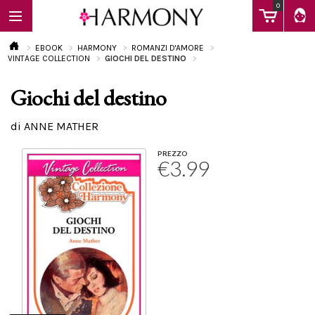
0
EBOOK
HARMONY
ROMANZI D'AMORE
VINTAGE COLLECTION
GIOCHI DEL DESTINO
Giochi del destino
EBOOK
di ANNE MATHER
LIBRI
PREZZO
€3.99
Calendario
FAQ