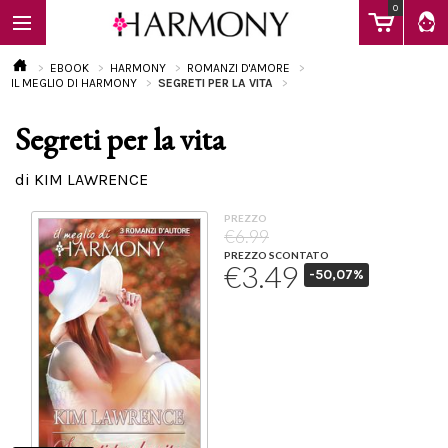
0
EBOOK
HARMONY
ROMANZI D'AMORE
IL MEGLIO DI HARMONY
SEGRETI PER LA VITA
Segreti per la vita
EBOOK
di KIM LAWRENCE
LIBRI
PREZZO
€6.99
PREZZO SCONTATO
€3.49
-50,07%
Calendario
FAQ