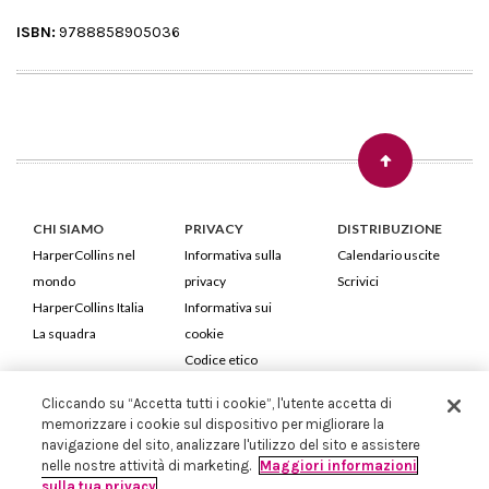
ISBN:
9788858905036
CHI SIAMO
PRIVACY
DISTRIBUZIONE
HarperCollins nel
Informativa sulla
Calendario uscite
mondo
privacy
Scrivici
HarperCollins Italia
Informativa sui
La squadra
cookie
Codice etico
Cliccando su “Accetta tutti i cookie”, l'utente accetta di
HarperCollins Italia S.p.A. Viale Monte Nero, 84 - 20135 Milano
memorizzare i cookie sul dispositivo per migliorare la
Cod. Fiscale e P.IVA 05946780151 - Capitale Sociale 258.250 €
navigazione del sito, analizzare l'utilizzo del sito e assistere
Iscritta in Milano al Registro delle imprese nr.198004 e REA nr.1051898
nelle nostre attività di marketing.
Maggiori informazioni
sulla tua privacy