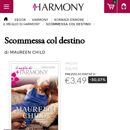
0
EBOOK
HARMONY
ROMANZI D'AMORE
IL MEGLIO DI HARMONY
SCOMMESSA COL DESTINO
Scommessa col destino
EBOOK
di MAUREEN CHILD
LIBRI
PREZZO
€6.99
PREZZO SCONTATO
€3.49
-50,07%
Calendario
FAQ