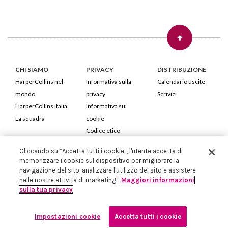
CHI SIAMO
PRIVACY
DISTRIBUZIONE
HarperCollins nel
Informativa sulla
Calendario uscite
mondo
privacy
Scrivici
HarperCollins Italia
Informativa sui
La squadra
cookie
Codice etico
Cliccando su “Accetta tutti i cookie”, l'utente accetta di
HarperCollins Italia S.p.A. Viale Monte Nero, 84 - 20135 Milano
memorizzare i cookie sul dispositivo per migliorare la
Cod. Fiscale e P.IVA 05946780151 - Capitale Sociale 258.250 €
navigazione del sito, analizzare l'utilizzo del sito e assistere
Iscritta in Milano al Registro delle imprese nr.198004 e REA nr.1051898
nelle nostre attività di marketing.
Maggiori informazioni
sulla tua privacy
Impostazioni cookie
Accetta tutti i cookie