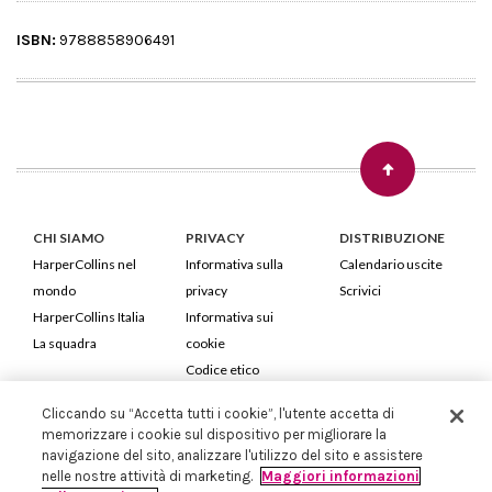
ISBN:
9788858906491
CHI SIAMO
PRIVACY
DISTRIBUZIONE
HarperCollins nel
Informativa sulla
Calendario uscite
mondo
privacy
Scrivici
HarperCollins Italia
Informativa sui
La squadra
cookie
Codice etico
Cliccando su “Accetta tutti i cookie”, l'utente accetta di
HarperCollins Italia S.p.A. Viale Monte Nero, 84 - 20135 Milano
memorizzare i cookie sul dispositivo per migliorare la
Cod. Fiscale e P.IVA 05946780151 - Capitale Sociale 258.250 €
navigazione del sito, analizzare l'utilizzo del sito e assistere
Iscritta in Milano al Registro delle imprese nr.198004 e REA nr.1051898
nelle nostre attività di marketing.
Maggiori informazioni