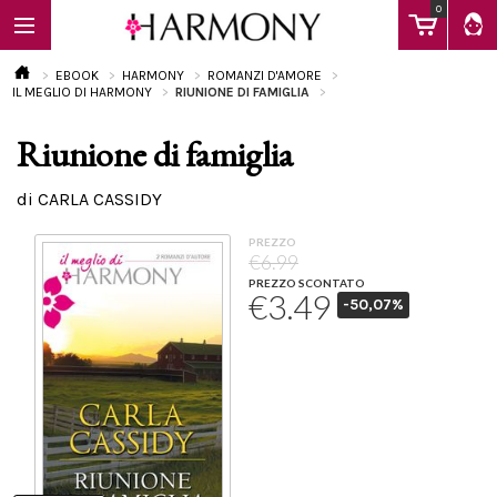
0
EBOOK
HARMONY
ROMANZI D'AMORE
IL MEGLIO DI HARMONY
RIUNIONE DI FAMIGLIA
Riunione di famiglia
EBOOK
di CARLA CASSIDY
LIBRI
PREZZO
€6.99
PREZZO SCONTATO
€3.49
-50,07%
Calendario
FAQ