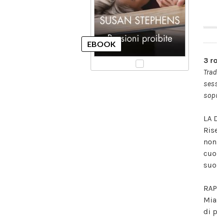
3 r
Trad
sess
sopr
LA 
Ris
non
cuo
suo
RAP
Mia
di 