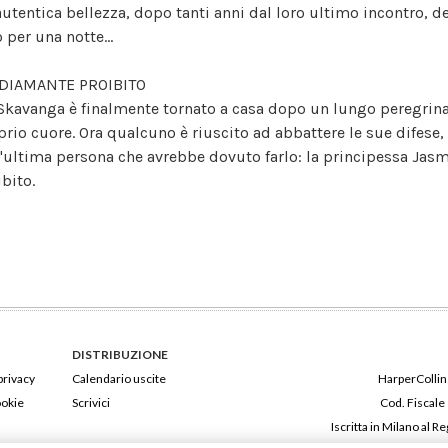
autentica bellezza, dopo tanti anni dal loro ultimo incontro, d
 per una notte...
DIAMANTE PROIBITO
 Skavanga è finalmente tornato a casa dopo un lungo peregrinare
prio cuore. Ora qualcuno è riuscito ad abbattere le sue difese,
l'ultima persona che avrebbe dovuto farlo: la principessa Jasmin
ibito.
DISTRIBUZIONE
privacy
Calendario uscite
HarperCollins
ookie
Scrivici
Cod. Fiscale
Iscritta in Milano al