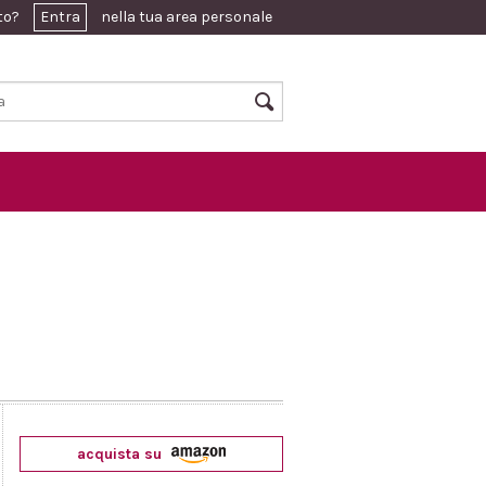
ato?
Entra
nella tua area personale
acquista su