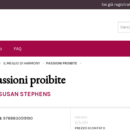
Sei già registr
o
FAQ
IL MEGLIO DI HARMONY
PASSIONI PROIBITE
assioni proibite
SUSAN STEPHENS
PREZZO
N:
9788830519190
€5.99
PREZZO SCONTATO