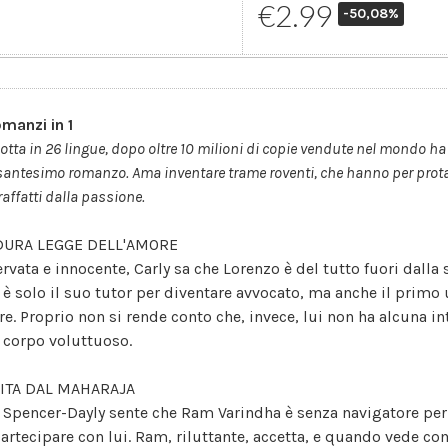
€2.99
-50,08%
omanzi in 1
otta in 26 lingue, dopo oltre 10 milioni di copie vendute nel mondo ha 
antesimo romanzo. Ama inventare trame roventi, che hanno per protago
affatti dalla passione.
DURA LEGGE DELL'AMORE
ervata e innocente, Carly sa che Lorenzo è del tutto fuori dalla 
 è solo il suo tutor per diventare avvocato, ma anche il primo u
re. Proprio non si rende conto che, invece, lui non ha alcuna i
 corpo voluttuoso.
ITA DAL MAHARAJA
 Spencer-Dayly sente che Ram Varindha è senza navigatore per il
partecipare con lui. Ram, riluttante, accetta, e quando vede com