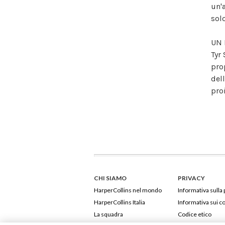
un'
solo
UN 
Tyr
pro
del
pro
CHI SIAMO
PRIVACY
HarperCollins nel mondo
Informativa sulla 
HarperCollins Italia
Informativa sui c
La squadra
Codice etico