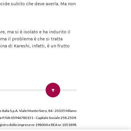
ecide subito che deve averla. Ma non
, ma si è isolato e ha indurito il
 ma il problema è che si tratta
a di Kareshi, infatti, è un frutto
 Italia S.p.A. Viale Monte Nero, 84 - 20135 Milano
 e P.IVA 05946780151 - Capitale Sociale 258.250 €
 Registro delle imprese nr.198004 e REA nr.1051898