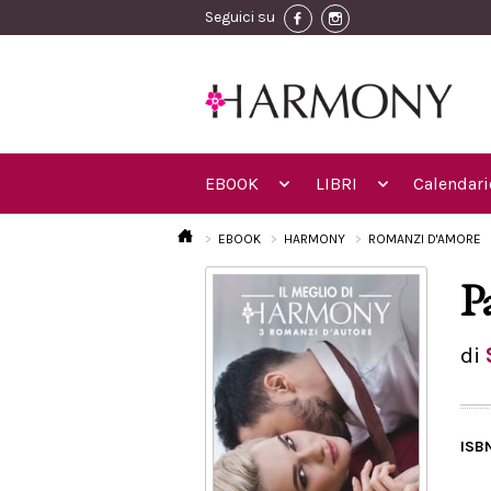
Seguici su
EBOOK
LIBRI
Calendari
EBOOK
HARMONY
ROMANZI D'AMORE
P
di
ISB