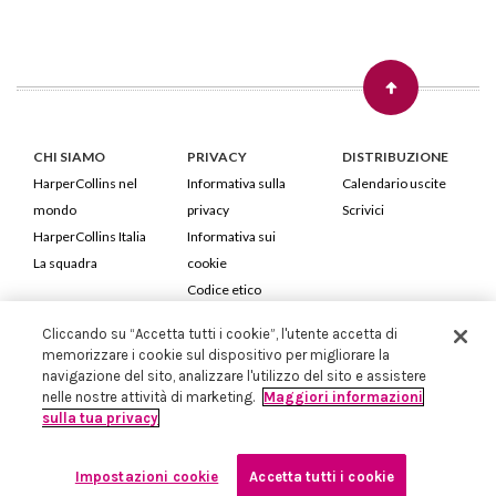
CHI SIAMO
PRIVACY
DISTRIBUZIONE
HarperCollins nel
Informativa sulla
Calendario uscite
mondo
privacy
Scrivici
HarperCollins Italia
Informativa sui
La squadra
cookie
Codice etico
Cliccando su “Accetta tutti i cookie”, l'utente accetta di
HarperCollins Italia S.p.A. Viale Monte Nero, 84 - 20135 Milano
memorizzare i cookie sul dispositivo per migliorare la
Cod. Fiscale e P.IVA 05946780151 - Capitale Sociale 258.250 €
navigazione del sito, analizzare l'utilizzo del sito e assistere
Iscritta in Milano al Registro delle imprese nr.198004 e REA nr.1051898
nelle nostre attività di marketing.
Maggiori informazioni
sulla tua privacy
Impostazioni cookie
Accetta tutti i cookie