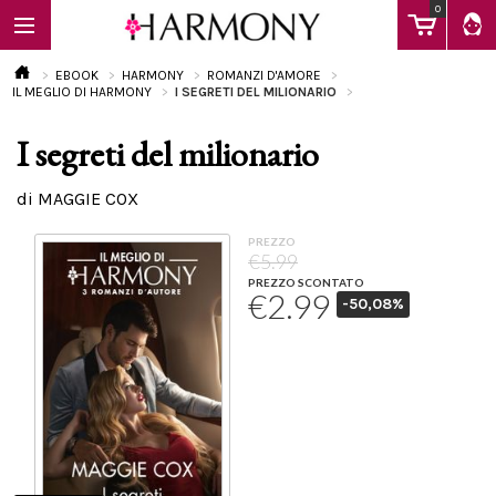
0
EBOOK
HARMONY
ROMANZI D'AMORE
IL MEGLIO DI HARMONY
I SEGRETI DEL MILIONARIO
I segreti del milionario
EBOOK
di MAGGIE COX
LIBRI
PREZZO
€5.99
PREZZO SCONTATO
€2.99
-50,08%
Calendario
FAQ