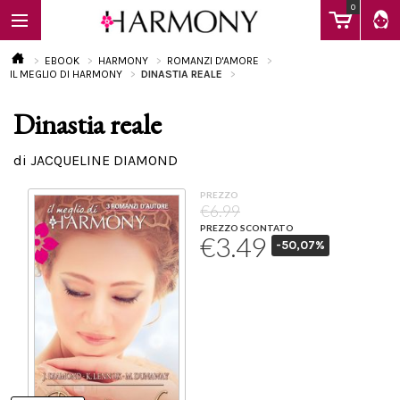
0
EBOOK
HARMONY
ROMANZI D'AMORE
IL MEGLIO DI HARMONY
DINASTIA REALE
Dinastia reale
EBOOK
di JACQUELINE DIAMOND
LIBRI
PREZZO
€6.99
PREZZO SCONTATO
€3.49
-50,07%
Calendario
FAQ