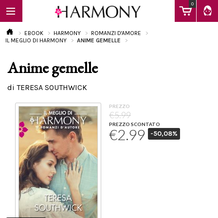
0
EBOOK
HARMONY
ROMANZI D'AMORE
IL MEGLIO DI HARMONY
ANIME GEMELLE
Anime gemelle
EBOOK
di TERESA SOUTHWICK
LIBRI
PREZZO
€5.99
PREZZO SCONTATO
€2.99
-50,08%
Calendario
FAQ