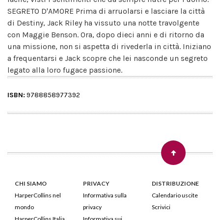
SEGRETO D'AMORE Prima di arruolarsi e lasciare la città
di Destiny, Jack Riley ha vissuto una notte travolgente
con Maggie Benson. Ora, dopo dieci anni e di ritorno da
una missione, non si aspetta di rivederla in città. Iniziano
a frequentarsi e Jack scopre che lei nasconde un segreto
legato alla loro fugace passione.
ISBN:
9788858977392
CHI SIAMO
PRIVACY
DISTRIBUZIONE
HarperCollins nel
Informativa sulla
Calendario uscite
mondo
privacy
Scrivici
HarperCollins Italia
Informativa sui