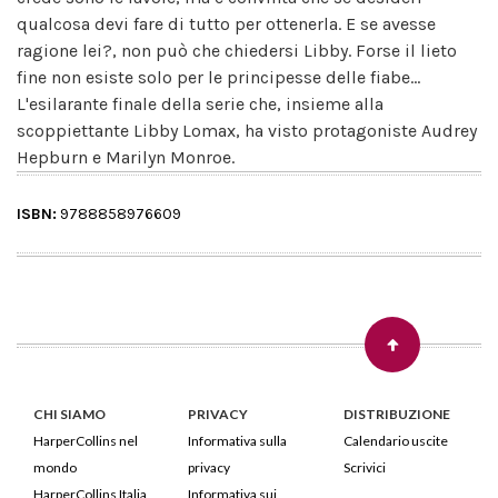
qualcosa devi fare di tutto per ottenerla. E se avesse
ragione lei?, non può che chiedersi Libby. Forse il lieto
fine non esiste solo per le principesse delle fiabe...
L'esilarante finale della serie che, insieme alla
scoppiettante Libby Lomax, ha visto protagoniste Audrey
Hepburn e Marilyn Monroe.
ISBN:
9788858976609
CHI SIAMO
PRIVACY
DISTRIBUZIONE
HarperCollins nel
Informativa sulla
Calendario uscite
mondo
privacy
Scrivici
HarperCollins Italia
Informativa sui