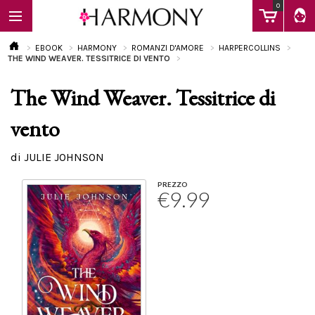
0
EBOOK
HARMONY
ROMANZI D'AMORE
HARPERCOLLINS
THE WIND WEAVER. TESSITRICE DI VENTO
The Wind Weaver. Tessitrice di
EBOOK
vento
LIBRI
di JULIE JOHNSON
PREZZO
€9.99
Calendario
FAQ