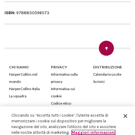
ISBN:
9788830596573
CHI SIAMO
PRIVACY
DISTRIBUZIONE
HarperCollins nel
Informativa sulla
Calendario uscite
mondo
privacy
Scrivici
HarperCollins Italia
Informativa sui
La squadra
cookie
Codice etico
Cliccando su “Accetta tutti i cookie”, l'utente accetta di
HarperCollins Italia S.p.A. Viale Monte Nero, 84 - 20135 Milano
memorizzare i cookie sul dispositivo per migliorare la
Cod. Fiscale e P.IVA 05946780151 - Capitale Sociale 258.250 €
navigazione del sito, analizzare l'utilizzo del sito e assistere
Iscritta in Milano al Registro delle imprese nr.198004 e REA nr.1051898
nelle nostre attività di marketing.
Maggiori informazioni