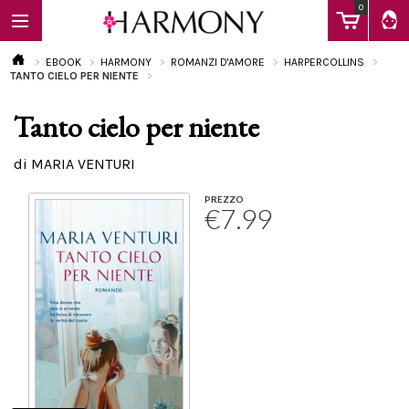
0
EBOOK
HARMONY
ROMANZI D'AMORE
HARPERCOLLINS
TANTO CIELO PER NIENTE
Tanto cielo per niente
EBOOK
di MARIA VENTURI
LIBRI
PREZZO
€7.99
Calendario
FAQ