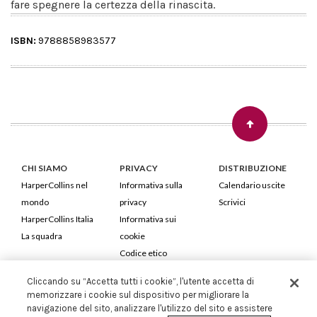
fare spegnere la certezza della rinascita.
ISBN:
9788858983577
CHI SIAMO
PRIVACY
DISTRIBUZIONE
HarperCollins nel
Informativa sulla
Calendario uscite
mondo
privacy
Scrivici
HarperCollins Italia
Informativa sui
La squadra
cookie
Codice etico
Cliccando su “Accetta tutti i cookie”, l'utente accetta di
HarperCollins Italia S.p.A. Viale Monte Nero, 84 - 20135 Milano
memorizzare i cookie sul dispositivo per migliorare la
Cod. Fiscale e P.IVA 05946780151 - Capitale Sociale 258.250 €
navigazione del sito, analizzare l'utilizzo del sito e assistere