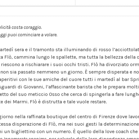
elicità costa coraggio.
ggi puoi cominciare a volare.
artedì sera e il tramonto sta illuminando di rosso l’acciottola
ta Flò, cammina lungo le spallette, ma tutta la bellezza della ci
 riescono a rischiarare i suoi occhi tristi. Flò ha divorziato
 non sia passato nemmeno un giorno. È sempre disperata e non 
 aperitivi con le sue amiche del cuore tutti i martedì al bar Spr
 sguardi di Giovanni, l’affascinante barista che le prepara mo
ffetto del suo meticcio Osso che cerca di spingerla a fare lung
e dei Marmi. Flò è distrutta e tale vuole restare.
giorno nella raffinata boutique del centro di Firenze dove lavo
stessa disperazione di Flò, ma nei suoi gesti la determinazione 
i un bigliettino con un numero. È quello della love coach che h
le
Innamorate anonime
, per salvarle dalle loro dipendenze amor