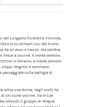
to del Lungarno fiorentino. Florinda,
ttà e le scintillanti luci del fiume
 ormai da un anno e mezzo, ma sembra
riesce a uscirne. A niente servono
itztime in Oltrarno, a niente servono
lti, troppi Negroni e nemmeno
he passeggiate sulla battigia di
ra, entra una donna: negli occhi ha
di chi vuole uscirne. Tra le sue
a istituito il gruppo di terapia
ose. Adesso c’è una nuova sfida per