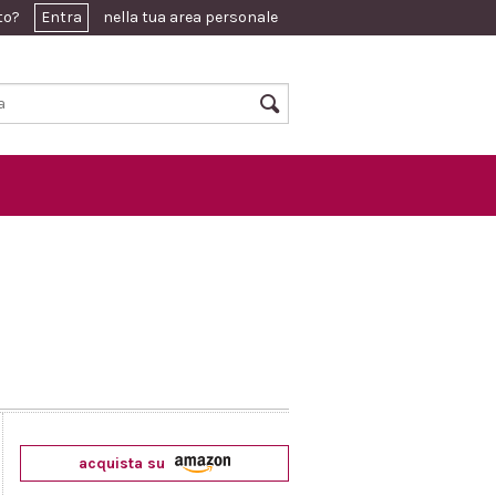
ato?
Entra
nella tua area personale
acquista su