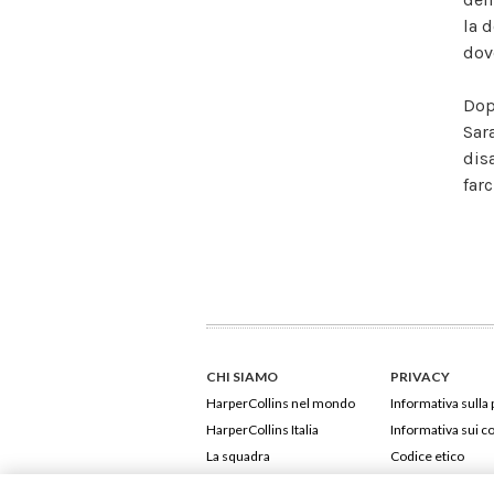
la 
dov
Dop
Sar
disa
farc
CHI SIAMO
PRIVACY
HarperCollins nel mondo
Informativa sulla 
HarperCollins Italia
Informativa sui c
La squadra
Codice etico