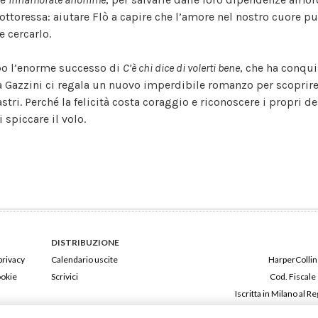
dottoressa: aiutare Flò a capire che l’amore nel nostro cuore p
e cercarlo.
o l’enorme successo di
C’è chi dice di volerti bene
, che ha conqui
a Gazzini ci regala un nuovo imperdibile romanzo per scoprire, 
stri. Perché la felicità costa coraggio e riconoscere i propri d
i spiccare il volo.
DISTRIBUZIONE
privacy
Calendario uscite
HarperCollins
ookie
Scrivici
Cod. Fiscale
Iscritta in Milano al