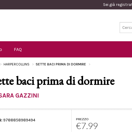
Sei già registr
o
FAQ
HARPERCOLLINS
SETTE BACI PRIMA DI DORMIRE
ette baci prima di dormire
SARA GAZZINI
PREZZO
N:
9788858989494
€7.99