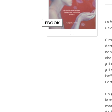
La f
Da o
È m
det
non
che
gli
gli
l’a
Fort
Un 
la 
man
del