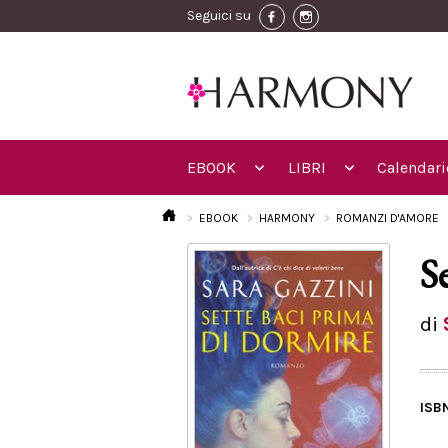
Seguici su
EBOOK
LIBRI
Calendari
EBOOK
HARMONY
ROMANZI D'AMORE
S
di
ISB