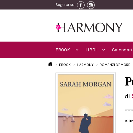
Seguici su
EBOOK
LIBRI
Calendari
EBOOK
HARMONY
ROMANZI D'AMORE
P
di
ISB