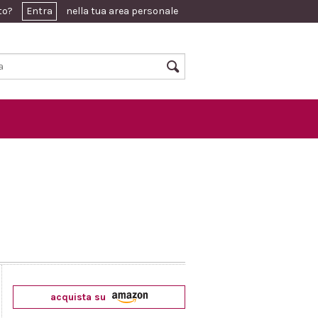
ato?
Entra
nella tua area personale
acquista su