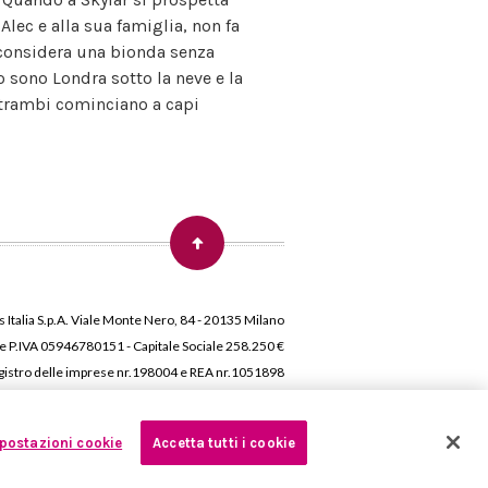
Alec e alla sua famiglia, non fa
la considera una bionda senza
 sono Londra sotto la neve e la
entrambi cominciano a capi
 Italia S.p.A. Viale Monte Nero, 84 - 20135 Milano
 e P.IVA 05946780151 - Capitale Sociale 258.250 €
 Registro delle imprese nr.198004 e REA nr.1051898
postazioni cookie
Accetta tutti i cookie