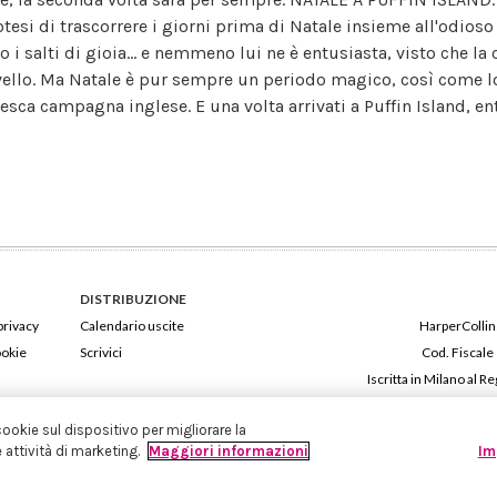
otesi di trascorrere i giorni prima di Natale insieme all'odioso 
to i salti di gioia... e nemmeno lui ne è entusiasta, visto che 
vello. Ma Natale è pur sempre un periodo magico, così come lo
besca campagna inglese. E una volta arrivati a Puffin Island, 
DISTRIBUZIONE
privacy
Calendario uscite
HarperCollins
ookie
Scrivici
Cod. Fiscale
Iscritta in Milano al
cookie sul dispositivo per migliorare la
e attività di marketing.
Maggiori informazioni
Im