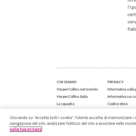
l'ip
cer
cer
fia
CHI SIAMO
PRIVACY
HarperCollins nel mondo
Informativa sulla 
HarperCollins Italia
Informativa sui c
La squadra
Codice etico
Cliccando su “Accetta tutti i cookie”, l'utente accetta di memorizzare i 
navigazione del sito, analizzare l'utilizzo del sito e assistere nelle nostr
sulla tua privacy