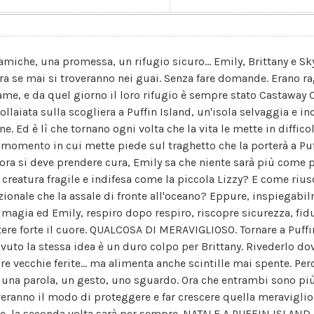
 amiche, una promessa, un rifugio sicuro... Emily, Brittany e Sk
ltra se mai si troveranno nei guai. Senza fare domande. Erano 
ame, e da quel giorno il loro rifugio è sempre stato Castaway C
ollaiata sulla scogliera a Puffin Island, un'isola selvaggia e in
ne. Ed è lì che tornano ogni volta che la vita le mette in diffi
 momento in cui mette piede sul traghetto che la porterà a Puf
 ora si deve prendere cura, Emily sa che niente sarà più come 
 creatura fragile e indifesa come la piccola Lizzy? E come rius
azionale che la assale di fronte all'oceano? Eppure, inspiegabil
 magia ed Emily, respiro dopo respiro, riscopre sicurezza, fidu
tere forte il cuore. QUALCOSA DI MERAVIGLIOSO. Tornare a Puffin
avuto la stessa idea è un duro colpo per Brittany. Rivederlo dov
pre vecchie ferite... ma alimenta anche scintille mai spente. Pe
 una parola, un gesto, uno sguardo. Ora che entrambi sono più 
veranno il modo di proteggere e far crescere quella meravigliosa
se, la seconda volta sarà per sempre. NATALE A PUFFIN ISLAND.