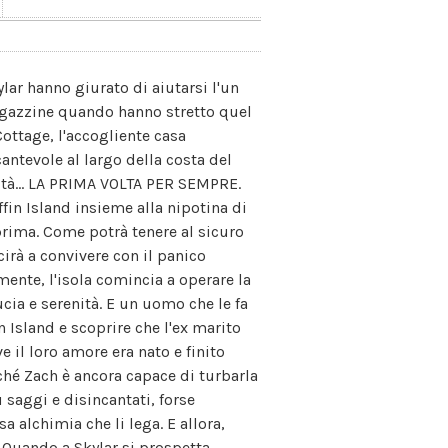
ylar hanno giurato di aiutarsi l'un
ragazzine quando hanno stretto quel
ottage, l'accogliente casa
cantevole al largo della costa del
coltà... LA PRIMA VOLTA PER SEMPRE.
fin Island insieme alla nipotina di
prima. Come potrà tenere al sicuro
cirà a convivere con il panico
mente, l'isola comincia a operare la
cia e serenità. E un uomo che le fa
 Island e scoprire che l'ex marito
e il loro amore era nato e finito
rché Zach è ancora capace di turbarla
saggi e disincantati, forse
 alchimia che li lega. E allora,
 Quando a Skylar si prospetta