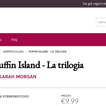
Sei già registr
o
FAQ
HARPERCOLLINS
PUFFIN ISLAND - LA TRILOGIA
uffin Island - La trilogia
SARAH MORGAN
PREZZO
N:
9788858970393
€9.99