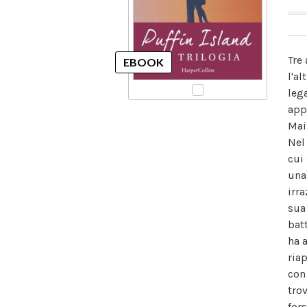
Tre
l'a
leg
app
Mai
Nel
cui
una
irr
sua
bat
ha 
ria
con
tro
for