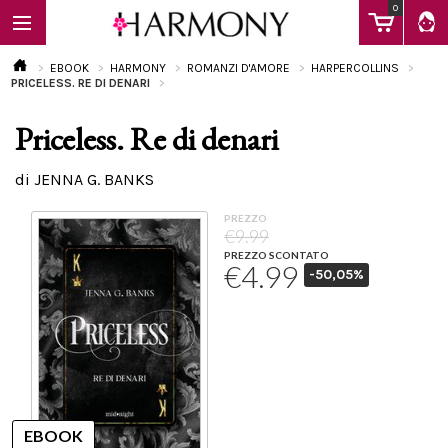
0
EBOOK
HARMONY
ROMANZI D'AMORE
HARPERCOLLINS
PRICELESS. RE DI DENARI
Priceless. Re di denari
EBOOK
di JENNA G. BANKS
LIBRI
PREZZO
€9.99
PREZZO SCONTATO
€4.99
-50,05%
Calendario
FAQ